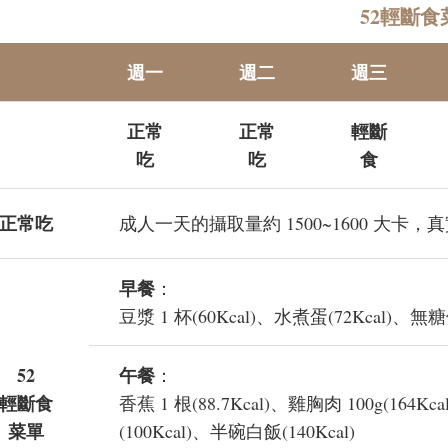
52輕斷食
週一
週二
週三
正常
正常
輕斷
吃
吃
食
正常吃
成人一天的攝取量約 1500~1600 大
早餐
：
豆漿 1 杯(60Kcal)、水煮蛋(72Kcal)、無糖優格
52
午餐
：
輕斷食
香蕉 1 根(88.7Kcal)、雞胸肉 100g(164K
菜單
(100Kcal)、半碗白飯(140Kcal)