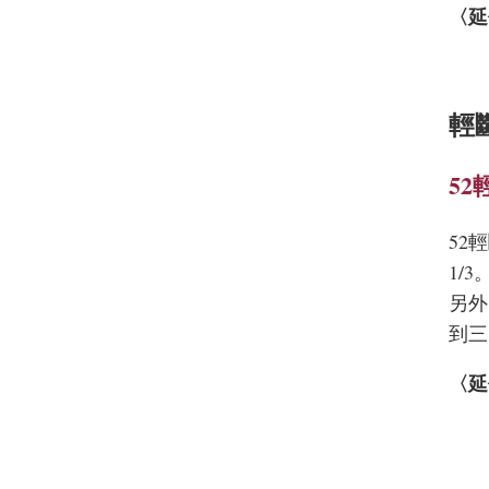
〈延
輕
5
52
1/
另外
到三
〈延