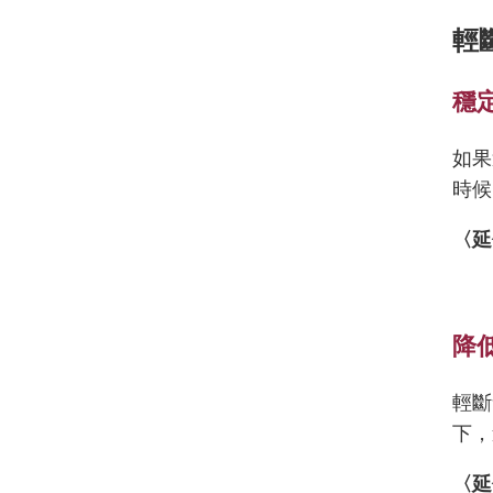
輕
穩
如果
時候
〈延
降
輕斷
下，
〈延