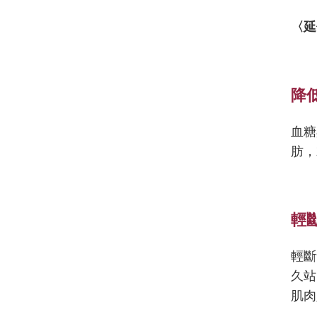
〈延
降
血糖
肪，
輕
輕斷
久站
肌肉