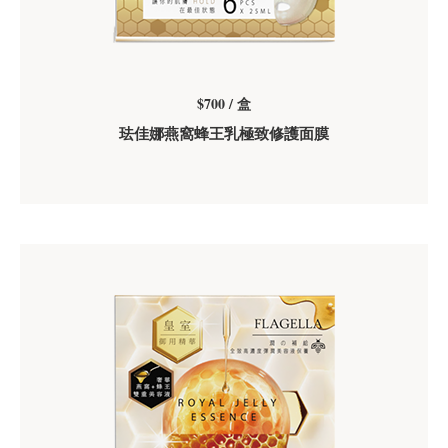
$700 / 盒
珐佳娜燕窩蜂王乳極致修護面膜