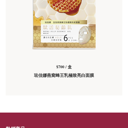
$700 / 盒
珐佳娜燕窩蜂王乳極致亮白面膜