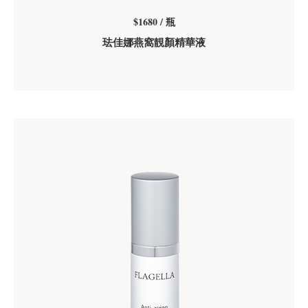
$1680 / 瓶
珐佳娜燕窩靚顏精華液