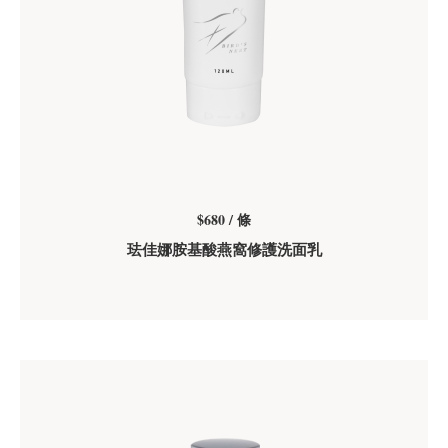
$680 / 條
珐佳娜胺基酸燕窩修護洗面乳