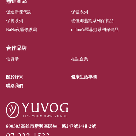
熱銷商品
促進新陳代謝
保健系列
保養系列
珐佳娜燕窩系列保養品
NaNa夜霜修護霜
raffine'e羅菲娜系列保健品
合作品牌
仙資堂
柏誌企業
關於妤果
健康生活專欄
聯絡我們
800303高雄市新興區民生一路247號14樓-2號
07-222-1533