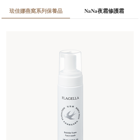
珐佳娜燕窩系列保養品
NaNa夜霜修護霜