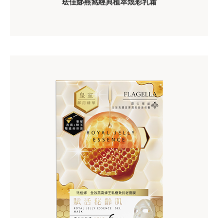
珐佳娜燕窩經典植萃煥彩乳霜