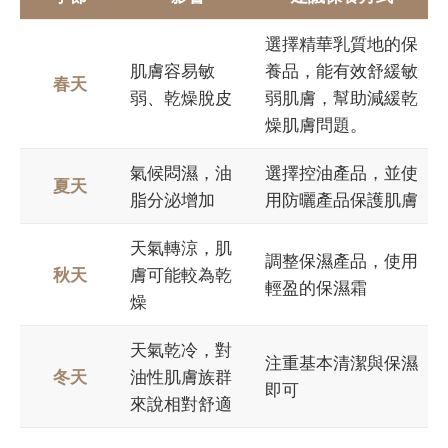
選擇精華乳質地的保
肌膚容易敏
養品，能有效舒緩敏
春天
弱、乾燥脫皮
弱肌膚，幫助減緩乾
燥肌膚問題。
氣候悶濕，油
選擇控油產品，並使
夏天
脂分泌增加
用防曬產品保護肌膚
天氣轉涼，肌
調整保濕產品，使用
秋天
膚可能較為乾
輕盈的保濕霜
燥
天氣乾冷，對
注重基本清潔與保濕
冬天
油性肌膚族群
即可
來說相對舒適