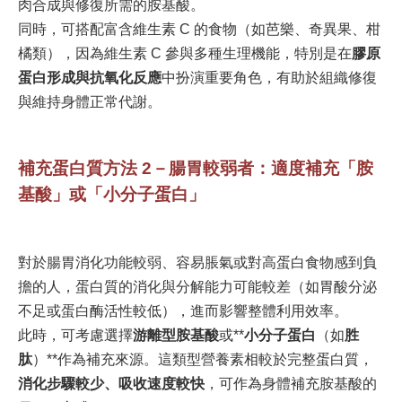
肉合成與修復所需的胺基酸。
同時，可搭配富含維生素 C 的食物（如芭樂、奇異果、柑
橘類），因為維生素 C 參與多種生理機能，特別是在
膠原
蛋白形成與抗氧化反應
中扮演重要角色，有助於組織修復
與維持身體正常代謝。
補充蛋白質方法 2－腸胃較弱者：適度補充「胺
基酸」或「小分子蛋白」
對於腸胃消化功能較弱、容易脹氣或對高蛋白食物感到負
擔的人，蛋白質的消化與分解能力可能較差（如胃酸分泌
不足或蛋白酶活性較低），進而影響整體利用效率。
此時，可考慮選擇
游離型胺基酸
或**
小分子蛋白
（如
胜
肽
）**作為補充來源。這類型營養素相較於完整蛋白質，
消化步驟較少、吸收速度較快
，可作為身體補充胺基酸的