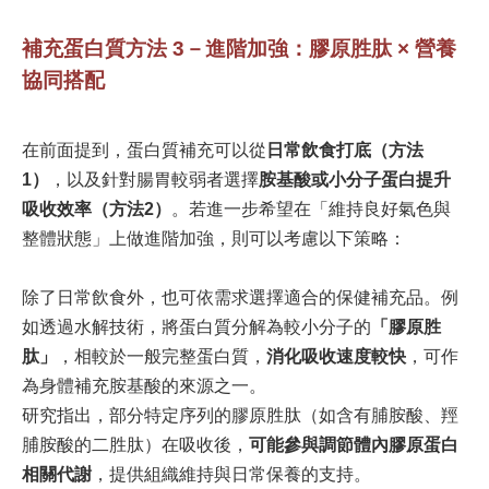
補充蛋白質方法 3－進階加強：膠原胜肽 × 營養
協同搭配
在前面提到，蛋白質補充可以從
日常飲食打底（方法
1）
，以及針對腸胃較弱者選擇
胺基酸或小分子蛋白提升
吸收效率（方法2）
。若進一步希望在「維持良好氣色與
整體狀態」上做進階加強，則可以考慮以下策略：
除了日常飲食外，也可依需求選擇適合的保健補充品。例
如透過水解技術，將蛋白質分解為較小分子的
「膠原胜
肽」
，相較於一般完整蛋白質，
消化吸收速度較快
，可作
為身體補充胺基酸的來源之一。
研究指出，部分特定序列的膠原胜肽（如含有脯胺酸、羥
脯胺酸的二胜肽）在吸收後，
可能參與調節體內膠原蛋白
相關代謝
，提供組織維持與日常保養的支持。