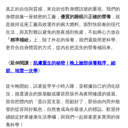
真正的自信與質感，來自於你對身體訊號的重視。我們的
身體就像一座精密的工廠，
優質的睡眠
與
正確的營養
，就
是維持這座工廠高效運作的兩大燃料。面對快節奏的現代
生活，與其對難以避免的熬夜感到焦慮，不如將心力放在
「精準補給」
上，除了外在的保養，我們還能用更科學、
更符合自身體質的方式，從內在把流失的營養補回來。
〈延伸閱讀：
肌膚重生的秘密！晚上臉部保養順序、細
節、地雷一次學
〉
從今晚開始，試著提早半小時入睡，並根據自己的消化狀
況，挑選適合的胺基酸或膠原胜肽作為夜間修護的後盾。
當你把體內的「蛋白質支架」照顧好了，那份由內而外散
發的從容與好氣色，自然會成為你最迷人的標誌。歡迎持
續鎖定妤果健康生活專欄，與我們一起探索更多實用的保
養科學！